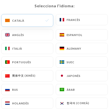
Selecciona l’idioma:
Selecciona l’idioma:
CA
MENÚ
FRANCÈS
FRANCÈS
CATALÀ
CATALÀ
ANGLÈS
ANGLÈS
ESPANYOL
ESPANYOL
/
INICI
CONTACTAR
ITALIÀ
ITALIÀ
ALEMANY
ALEMANY
Contactar
PORTUGUÈS
PORTUGUÈS
SUEC
SUEC
简体中文 (XINÈS)
简体中文 (XINÈS)
JAPONÈS
JAPONÈS
RUS
RUS
ÀRAB
ÀRAB
La Foret
한국어 (COREÀ)
한국어 (COREÀ)
HOLANDÈS
HOLANDÈS