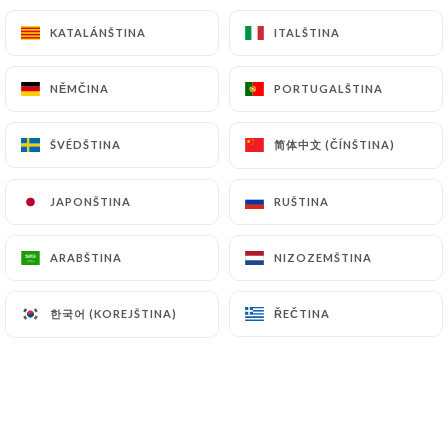
KATALÁNŠTINA
KATALÁNŠTINA
ITALŠTINA
ITALŠTINA
NĚMČINA
NĚMČINA
PORTUGALŠTINA
PORTUGALŠTINA
简体中文 (ČÍNŠTINA)
简体中文 (ČÍNŠTINA)
ŠVÉDŠTINA
ŠVÉDŠTINA
JAPONŠTINA
JAPONŠTINA
RUŠTINA
RUŠTINA
ARABŠTINA
ARABŠTINA
NIZOZEMŠTINA
NIZOZEMŠTINA
한국어 (KOREJŠTINA)
한국어 (KOREJŠTINA)
ŘEČTINA
ŘEČTINA