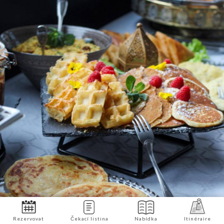
Rezervovat
Čekací listina
Nabídka
Itinéraire