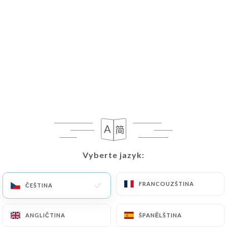
Vyberte jazyk:
Vyberte jazyk:
FRANCOUZŠTINA
FRANCOUZŠTINA
ČEŠTINA
ČEŠTINA
ANGLIČTINA
ANGLIČTINA
ŠPANĚLŠTINA
ŠPANĚLŠTINA