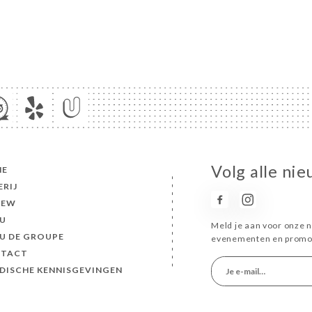
Volg alle nie
ME
ERIJ
IEW
U
Meld je aan voor onze n
U DE GROUPE
evenementen en promot
TACT
IDISCHE KENNISGEVINGEN