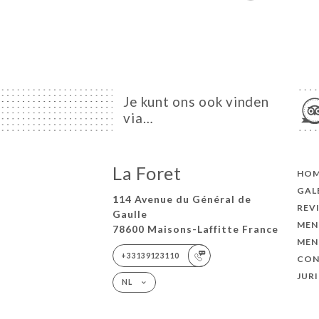
Je kunt ons ook vinden
via…
La Foret
HO
GAL
114 Avenue du Général de
REV
Gaulle
MEN
78600 Maisons-Laffitte France
MEN
+33139123110
CON
JUR
NL