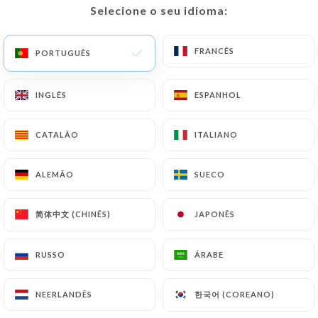
Selecione o seu idioma:
Selecione o seu idioma:
PT
MENU
FRANCÊS
FRANCÊS
PORTUGUÊS
PORTUGUÊS
INGLÊS
INGLÊS
ESPANHOL
ESPANHOL
/
PÁGINA INICIAL
AVALIAÇÕES
CATALÃO
CATALÃO
ITALIANO
ITALIANO
Avaliações
ALEMÃO
ALEMÃO
SUECO
SUECO
简体中文 (CHINÊS)
简体中文 (CHINÊS)
JAPONÊS
JAPONÊS
65 avaliações no Uniiti
RUSSO
RUSSO
ÁRABE
ÁRABE
4.2 / 5
한국어 (COREANO)
한국어 (COREANO)
NEERLANDÊS
NEERLANDÊS
Avaliações 100% reais e verificadas.