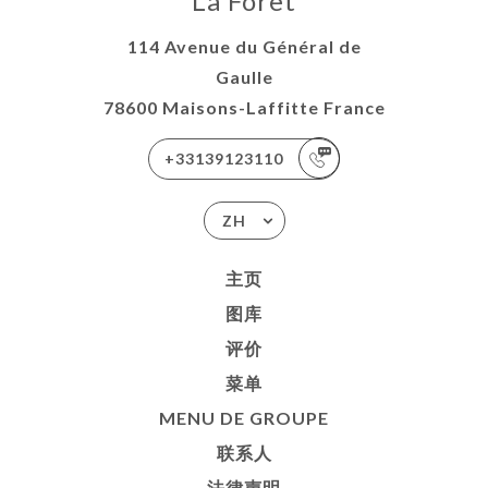
La Foret
114 Avenue du Général de
Gaulle
78600 Maisons-Laffitte France
+33139123110
ZH
主页
图库
评价
菜单
MENU DE GROUPE
联系人
法律声明