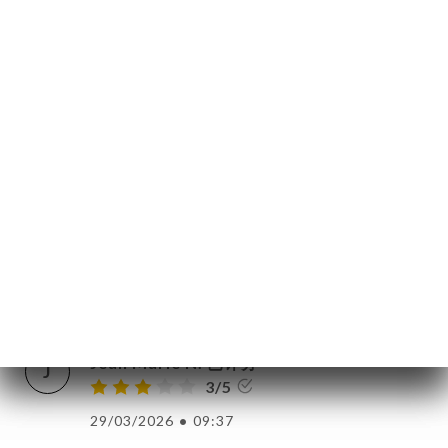
09/04/2026
•
04:43
页
订
Sandrine B. 已评分
S
库
4/5
价
Restaurant accueillant et serveurs
bienveillants
单
NU
02/04/2026
•
10:51
UPE
Sophie P. 已评分
S
3/5
系人
29/03/2026
•
02:24
Jean Marie N. 已评分
J
3/5
29/03/2026
•
09:37