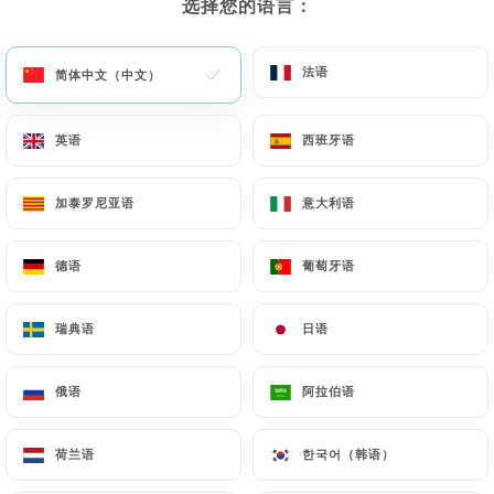
选择您的语言：
选择您的语言：
菜单
ZH
法语
法语
简体中文（中文）
简体中文（中文）
英语
英语
西班牙语
西班牙语
/
主页
评价
加泰罗尼亚语
加泰罗尼亚语
意大利语
意大利语
评价
德语
德语
葡萄牙语
葡萄牙语
瑞典语
瑞典语
日语
日语
65 Uniiti 评论
俄语
俄语
阿拉伯语
阿拉伯语
4.2 / 5
荷兰语
荷兰语
한국어（韩语）
한국어（韩语）
评论已核实，100% 真实。